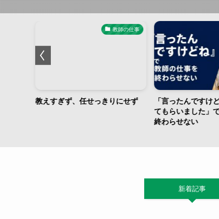
業づくり
教師の仕事
にしたい
教えすぎず、任せっきりにせず
「言ったんですけ
てもらいました」
終わらせない
新着記事