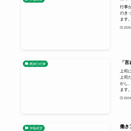
行事
のき
ます
202
「言
教師の仕事
上司
上司
かし
ます
202
働き
学級経営