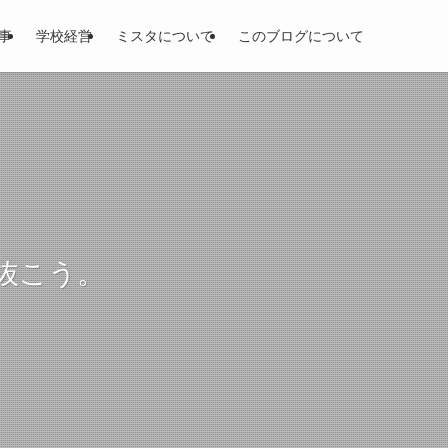
事
学校経営
ミスタについて
このブログについて
抜こう。