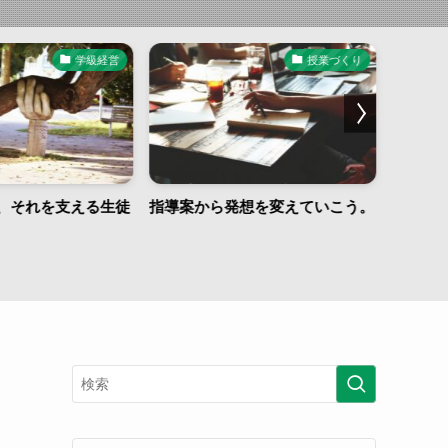
学級経営
授業づくり
、それを支える生徒
指導案から発想を変えていこう。
本物の