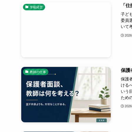
「仕
学級経営
子ど
委員
いて
202
保護
教師の仕事
保護
ける
いう
ため
202