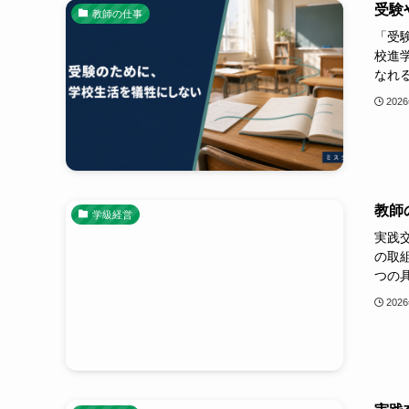
受験
教師の仕事
「受
校進
なれ
202
教師
学級経営
実践
の取
つの
202