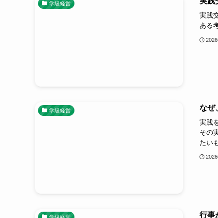
実践
学級経営
実践
ある
202
なぜ
学級経営
実践
その
たい
202
行事
学級経営