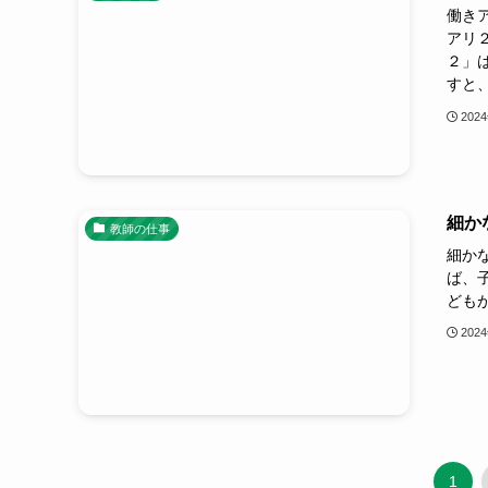
働き
アリ
２」
すと、
202
細か
教師の仕事
細か
ば、
ども
202
1