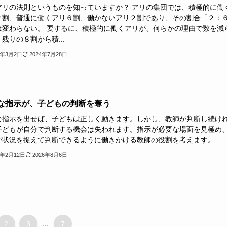
アリの法則というものを知っていますか？ アリの集団では、積極的に働
２割、普通に働くアリ６割、働かないアリ２割であり、その割合「２：
は変わらない。 要するに、積極的に働くアリが、何らかの理由で数を減
残りの８割から積...
4年3月2日
2024年7月28日
な指示が、子どもの判断を奪う
な指示を出せば、子どもは正しく動きます。しかし、教師が判断し続け
子どもが自分で判断する機会は失われます。指示が必要な場面を見極め
が状況を捉えて判断できるように働きかける教師の役割を考えます。
4年2月12日
2026年8月6日
2
3
...
7