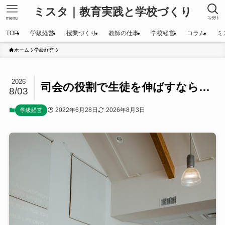
ミスタ｜教育実践と学校づくり
menu
ｺﾝﾀｸﾄ
TOP
学級経営
授業づくり
教師の仕事
学校経営
コラム
ミ
ホーム
学級経営
2026
司会の役割で生徒を伸ばすなら…
8/03
2022年6月28日
2026年8月3日
学級経営