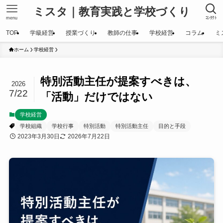
ミスタ｜教育実践と学校づくり
menu
ｺﾝﾀｸﾄ
TOP
学級経営
授業づくり
教師の仕事
学校経営
コラム
ミ
ホーム
学校経営
特別活動主任が提案すべきは、
2026
7/22
「活動」だけではない
学校経営
学校組織
学校行事
特別活動
特別活動主任
目的と手段
2023年3月30日
2026年7月22日