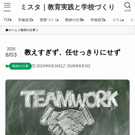
ミスタ｜教育実践と学校づくり
menu
ｺﾝﾀｸﾄ
TOP
学級経営
授業づくり
教師の仕事
学校経営
コラム
ミ
ホーム
教師の仕事
2026
教えすぎず、任せっきりにせず
8/03
2022年8月18日
2026年8月3日
教師の仕事