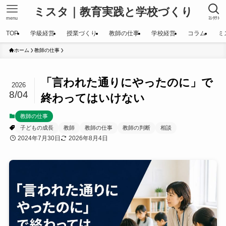
ミスタ｜教育実践と学校づくり
menu
ｺﾝﾀｸﾄ
TOP
学級経営
授業づくり
教師の仕事
学校経営
コラム
ミ
ホーム
教師の仕事
「言われた通りにやったのに」で
2026
8/04
終わってはいけない
教師の仕事
子どもの成長
教師
教師の仕事
教師の判断
相談
2024年7月30日
2026年8月4日